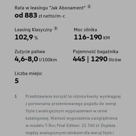
2
Rata w leasingu "Jak Abonament"
od 883
zł netto/m-c
3
Leasing Klasyczny
Moc silnika
102,9
116-190
%
KM
Zużycie paliwa
Pojemność bagażnika
4,6-8,0
445 | 1290
l/100km
litrów
Liczba miejsc
5
1
Przedstawiana korzyść to różnica kwoty wynikającej
z porównania prezentowanego pojazdu do wersji
Style z analogicznym wyposażeniem w cenie
katalogowej. Wartość wyposażenia uwzględniona
w modelu T-Roc Final Edition: 22 740 zł. Dopłata
między analogicznymi silnikami dla wersji Style i