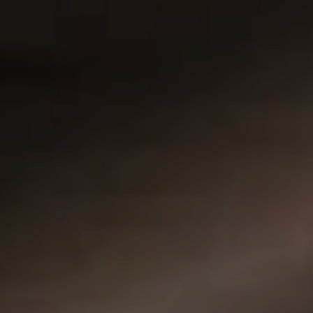
Ubezpieczenia
Gwarancja i ochrona
Serwis
Części zamienne
Akcesoria