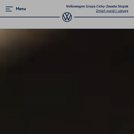
Volkswagen Grupa Cichy-Zasada Słupsk
Menu
Zmień punkt i usługę
Zamknij menu
Strona główna
Promocje i aktualności
Modele osobowe
Dostępne od ręki
Konfigurator jazdy próbnej
Mapa i kontakt
Finansowanie