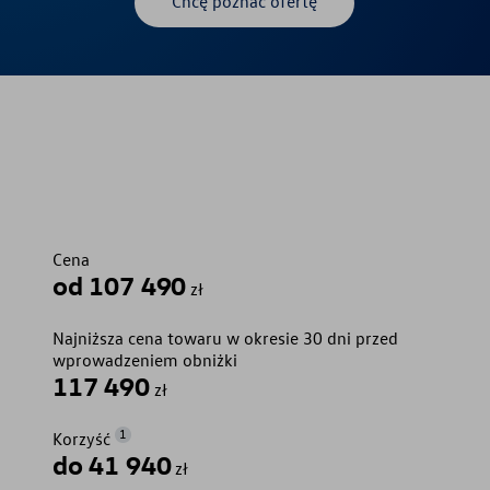
Chcę poznać ofertę
Cena
od 107 490
zł
Najniższa cena towaru w okresie 30 dni przed
wprowadzeniem obniżki
117 490
zł
1
Korzyść
do 41 940
zł