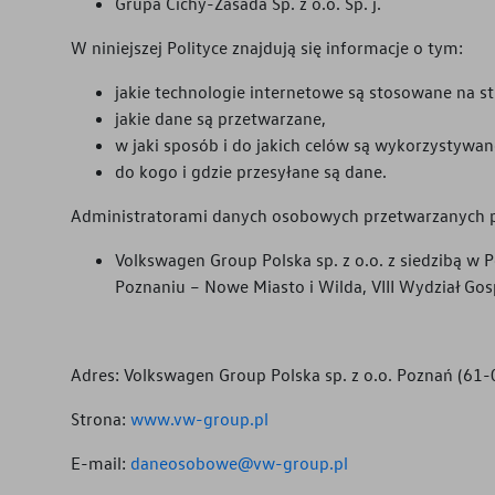
Grupa Cichy-Zasada Sp. z o.o. Sp. j.
Ubezpieczenia
W niniejszej Polityce znajdują się informacje o tym:
jakie technologie internetowe są stosowane na st
Gwarancja i ochrona
jakie dane są przetwarzane,
w jaki sposób i do jakich celów są wykorzystywa
Serwis
do kogo i gdzie przesyłane są dane.
Części zamienne
Administratorami danych osobowych przetwarzanych p
Akcesoria
Volkswagen Group Polska sp. z o.o. z siedzibą w
Poznaniu – Nowe Miasto i Wilda, VIII Wydział
Adres: Volkswagen Group Polska sp. z o.o. Poznań (61-
Strona:
www.vw-group.pl
E-mail:
daneosobowe@vw-group.pl