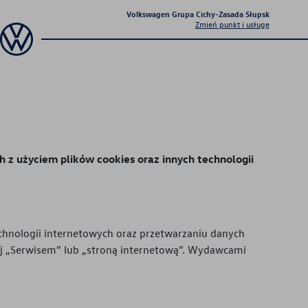
Volkswagen Grupa Cichy-Zasada Słupsk
Zmień punkt i usługę
Sprawdź co dla Ciebie
przygotowaliśmy
h z użyciem plików cookies oraz innych technologii
technologii internetowych oraz przetwarzaniu danych
Aktualna oferta
 „Serwisem” lub „stroną internetową”. Wydawcami
serwisowa
Profesjonalna opieka nad Twoim
pojazdem z gwarancją jakości.