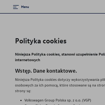
Menu
Zamknij menu
Strona główna
Polityka cookies
Promocje i aktualności
Niniejsza Polityka cookies, stanowi uzupełnienie Po
Modele osobowe
internetowych
Dostępne od ręki
Wstęp. Dane kontaktowe.
Konfigurator jazdy próbnej
Niniejsza Polityka cookies dotyczy wykorzystywania pl
osobowych za ich pomocą, które stosowane są na stro
Mapa i kontakt
strony są:
Volkswagen Group Polska sp. z o.o. (VGP)
Finansowanie