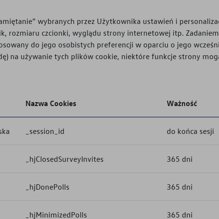
apamiętanie” wybranych przez Użytkownika ustawień i personaliza
k, rozmiaru czcionki, wyglądu strony internetowej itp. Zadanie
tosowany do jego osobistych preferencji w oparciu o jego wcześni
dę) na używanie tych plików cookie, niektóre funkcje strony mog
Nazwa Cookies
Ważność
ska
_session_id
do końca sesji
_hjClosedSurveyInvites
365 dni
_hjDonePolls
365 dni
_hjMinimizedPolls
365 dni