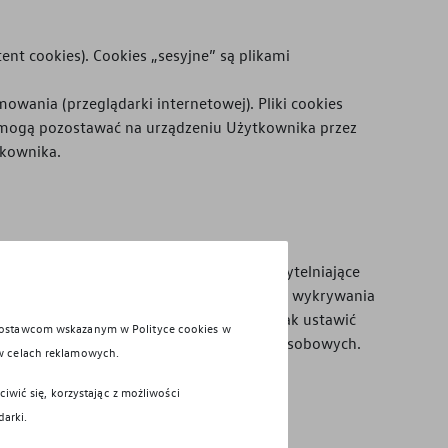
ent cookies). Cookies „sesyjne” są plikami
ania (przeglądarki internetowej). Pliki cookies
 mogą pozostawać na urządzeniu Użytkownika przez
tkownika.
 dostępnych w ramach Serwisu, np. uwierzytelniające
ia bezpieczeństwa, np. wykorzystywane do wykrywania
zania ustawieniami cookies. Możesz jednak ustawić
 dostawcom wskazanym w Polityce cookies w
e cookies nie przechowują żadnych danych osobowych.
w celach reklamowych.
iwić się, korzystając z możliwości
darki.
ć
Typ
Własne / 3rd party