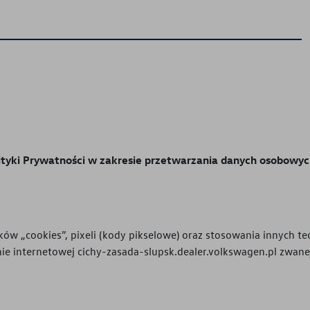
lityki Prywatności w zakresie przetwarzania danych osobowyc
ików „cookies”, pixeli (kody pikselowe) oraz stosowania innych 
nie internetowej
cichy-zasada-slupsk.dealer.volkswagen.pl
zwanej