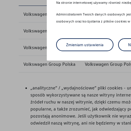
Na stronie internetowej używamy również niezb
Volkswagen Group Polska
Volkswagen Group Pol
Administratorem Twoich danych osobowych jest 
osobowych oraz korzystania z plików cookies w
Volkswagen Group Polska
Volkswagen Group Pol
Zmieniam ustawienia
N
Volkswagen Group Polska
Volkswagen Group Pol
Volkswagen Group Polska
Volkswagen Group Pol
„analityczne” / „wydajnościowe” pliki cookies - 
sposób wykorzystywane są nasze witryny internet
źródeł ruchu w naszej witrynie, dzięki czemu może
popularne, a także zrozumieć, jak odwiedzający p
pozostają anonimowe. Jeśli użytkownik nie wyrazi
odwiedził naszą witrynę, ani nie będziemy w stan