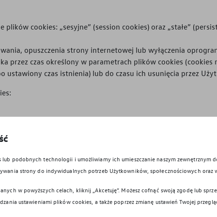
lików cookies: „sesyjne” (session cookies) oraz „stałe” (persist
ia, opuszczenia strony internetowej lub wyłączenia oprogramow
 przez czas określony w parametrach plików cookies (cookies
bo ustawiony czas istnienia) lub do czasu ich usunięcia przez Uży
ies:
nowania strony internetowej, umożliwiające korzystanie z usług
ść
cych uwierzytelniania w ramach Serwisu; służące do zapewnien
rwisu. Tych plików cookies nie można wyłączyć w ramach zarząd
es lub podobnych technologii i umożliwiamy ich umieszczanie naszym zewnętrznym
cookies, ale niektóre elementy strony nie będą wtedy działać. T
owywania strony do indywidualnych potrzeb Użytkowników, społecznościowych oraz 
anych w powyższych celach, kliknij „Akcetuję”. Możesz cofnąć swoją zgodę lub sprzec
ądzania ustawieniami plików cookies, a także poprzez zmianę ustawień Twojej przeglą
Nazwa Cookies
Ważnoś