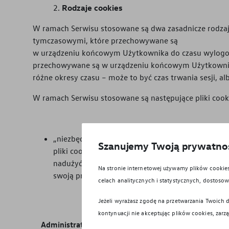
Rodzaje cookies
W ramach Serwisu stosowane są dwa zasadnicze rodzaje p
tymczasowymi, które przechowywane są
w urządzeniu końcowym Użytkownika do czasu wylogowan
przechowywane są w urządzeniu końcowym Użytkownika
różne okresy czasu – może to być czas trwania sesji, al
W ramach Serwisu stosowane są następujące pliki cook
„niezbędne” pliki cookies - niezbędne do funkcjo
Szanujemy Twoją prywatno
pliki cookies wykorzystywane do usług wymagają
nadużyć w zakresie uwierzytelniania w ramach Se
Na stronie internetowej używamy plików cooki
swoją przeglądarkę tak, aby zablokować te pliki 
celach analitycznych i statystycznych, dostos
Jeżeli wyrażasz zgodę na przetwarzania Twoich d
kontynuacji nie akceptując plików cookies, zarz
Administrator cookies
Dostawca cookies