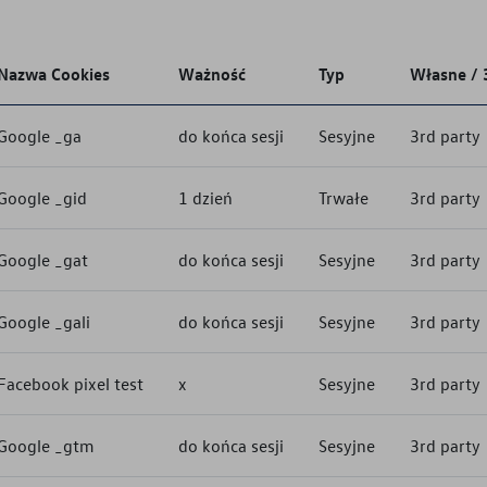
Nazwa Cookies
Ważność
Typ
Własne / 
Google _ga
do końca sesji
Sesyjne
3rd party
Google _gid
1 dzień
Trwałe
3rd party
Google _gat
do końca sesji
Sesyjne
3rd party
Google _gali
do końca sesji
Sesyjne
3rd party
Facebook pixel test
x
Sesyjne
3rd party
Google _gtm
do końca sesji
Sesyjne
3rd party