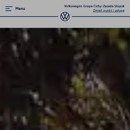
Volkswagen Grupa Cichy-Zasada Słupsk
Menu
Zmień punkt i usługę
Modele elektryczne
ID.5
ID.7
ID.7 Tourer
ID.4
ID.3
ID Polo