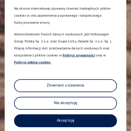
Na stronie internetowej używamy również niezbędnych plików
cookies w celu zapewnienia poprawnego i bezpiecznego
funkcjonowania strony.
Administratorem Twoich danych osobowych jest Volkswagen
Group Polska Sp. z o.o. oraz
Grupa Cichy-Zasada Sp. z o.o. Sp. j.
.
Więcej informacji dot. przetwarzania danych osobowych oraz
Sprawdź co dla Ciebie
korzystania z plików cookies w
Polityce prywatności
oraz w
przygotowaliśmy
Polityce plików cookies
.
Zmieniam ustawienia
Nie akceptuję
Akceptuję
Aktualna oferta serwisowa