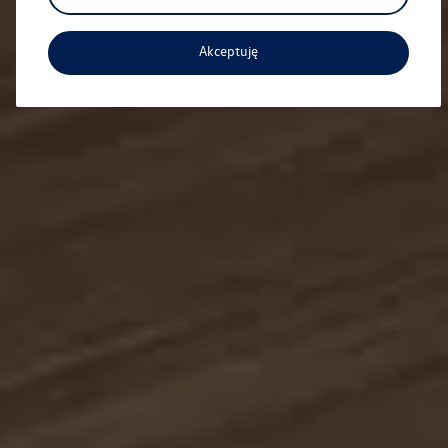
Akceptuję
Aktualna oferta serwisowa
Profesjonalna opieka nad Twoim pojazdem z
gwarancją jakości.