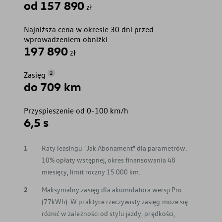
od 157 890
zł
Najniższa cena w okresie 30 dni przed
wprowadzeniem obniżki
197 890
zł
2
Zasięg
do 709 km
Przyspieszenie od 0-100 km/h
6,5 s
1
Raty leasingu "Jak Abonament" dla parametrów:
10% opłaty wstępnej, okres finansowania 48
miesięcy, limit roczny 15 000 km.
2
Maksymalny zasięg dla akumulatora wersji Pro
(77kWh). W praktyce rzeczywisty zasięg może się
różnić w zależności od stylu jazdy, prędkości,