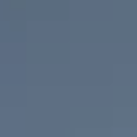
Ubezpieczenia
Gwarancja i ochrona
Serwis
Części zamienne
Akcesoria