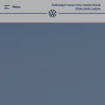
Volkswagen Grupa Cichy-Zasada Słupsk
Menu
Zmień punkt i usługę
Zamknij menu
Strona główna
Promocje i aktualności
Modele osobowe
Dostępne od ręki
Konfigurator jazdy próbnej
Mapa i kontakt
Finansowanie