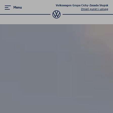
Volkswagen Grupa Cichy-Zasada Słupsk
Menu
Zmień punkt i usługę
Zamknij menu
Strona główna
Promocje i aktualności
Modele osobowe
Dostępne od ręki
Konfigurator jazdy próbnej
Mapa i kontakt
Finansowanie