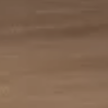
Profesjonalna opieka nad Twoim pojazdem z
gwarancją jakości.