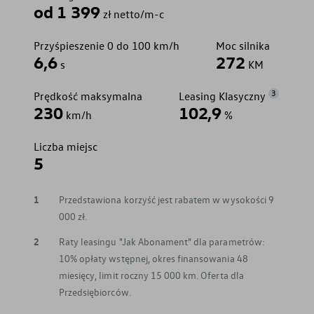
od 1 399
zł netto/m-c
Przyśpieszenie 0 do 100 km/h
Moc silnika
6,6
272
s
KM
3
Prędkość maksymalna
Leasing Klasyczny
230
102,9
km/h
%
Liczba miejsc
5
1
Przedstawiona korzyść jest rabatem w wysokości 9
000 zł.
2
Raty leasingu "Jak Abonament" dla parametrów:
10% opłaty wstępnej, okres finansowania 48
miesięcy, limit roczny 15 000 km. Oferta dla
Przedsiębiorców.