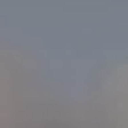
Ubezpieczenia
Gwarancja i ochrona
Serwis
Części zamienne
Akcesoria